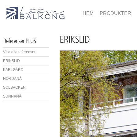
HEM
PRODUKTER
Visa alla referenser
ERIKSLID
KARLGÅRD
NORDANÅ
SOLBACKEN
SUNNANÅ