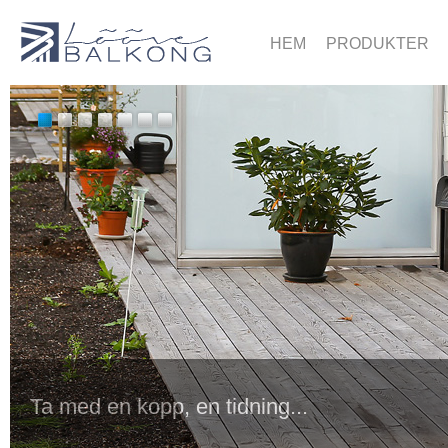
HEM
PRODUKTER
Ta med en kopp, en tidning...