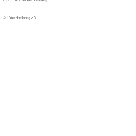
e-post:
info@loovebalkong
© Löövebalkong AB