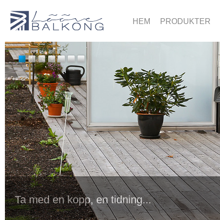
HEM
PRODUKTER
Ta med en kopp, en tidning...