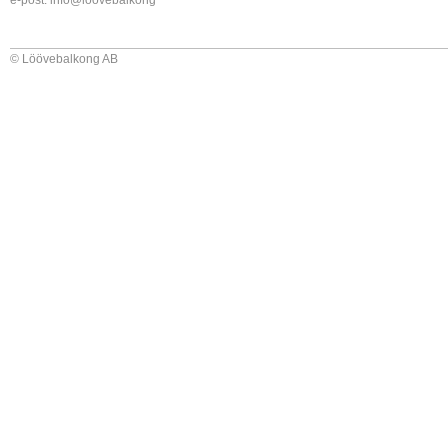
e-post:
info@loovebalkong
© Löövebalkong AB