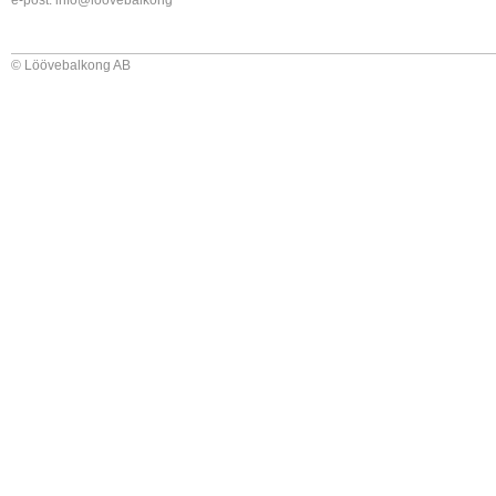
e-post:
info@loovebalkong
© Löövebalkong AB