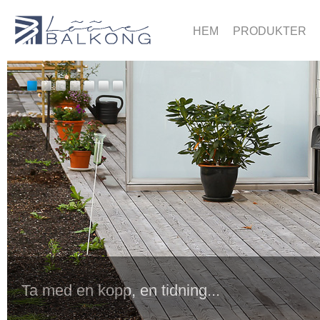
HEM
PRODUKTER
Ta med en kopp, en tidning...