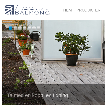
HEM
PRODUKTER
Ta med en kopp, en tidning...