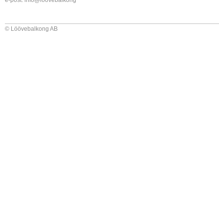
e-post:
info@loovebalkong
© Löövebalkong AB