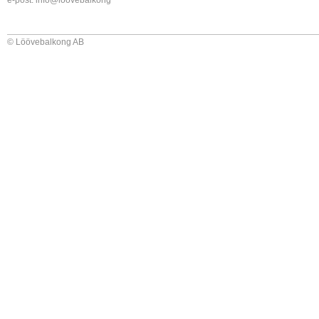
e-post:
info@loovebalkong
© Löövebalkong AB