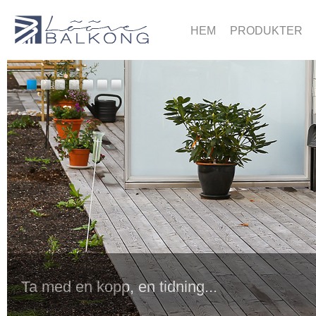
HEM
PRODUKTER
Ta med en kopp, en tidning...