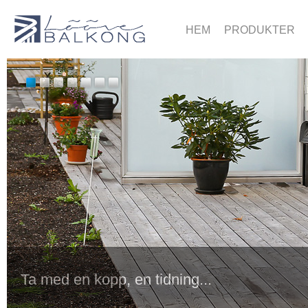
HEM
PRODUKTER
Ta med en kopp, en tidning...