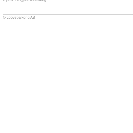
e-post:
info@loovebalkong
© Löövebalkong AB